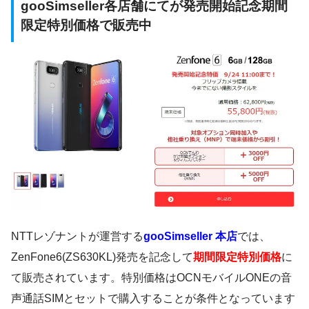
gooSimseller各店舗にてが発売開始記念期間
限定特別価格で販売中
NTTレゾナントが運営する
gooSimseller 本店
では、
ZenFone6(ZS630KL)発売を記念して
期間限定特別価格
に
て販売されています。特別価格は
OCNモバイルONEの音
声通話SIMとセットで購入することが条件
となっています