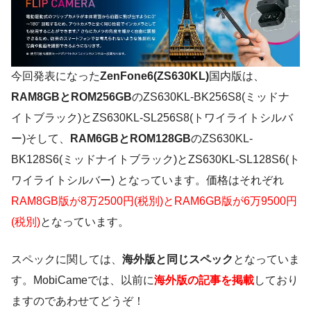
今回発表になった
ZenFone6(ZS630KL)
国内版は、
RAM8GBとROM256GB
のZS630KL-BK256S8(ミッドナ
イトブラック)とZS630KL-SL256S8(トワイライトシルバ
ー)そして、
RAM6GBとROM128GB
のZS630KL-
BK128S6(ミッドナイトブラック)とZS630KL-SL128S6(ト
ワイライトシルバー) となっています。価格はそれぞれ
RAM8GB版が8万2500円(税別)とRAM6GB版が6万9500円
(税別)
となっています。
スペックに関しては、
海外版と同じスペック
となっていま
す。MobiCameでは、以前に
海外版の記事を掲載
しており
ますのであわせてどうぞ！