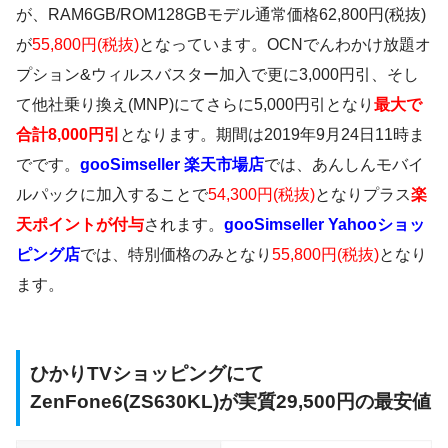
が、RAM6GB/ROM128GBモデル通常価格62,800円(税抜)
が
55,800円(税抜)
となっています。OCNでんわかけ放題オ
プション&ウィルスバスター加入で更に3,000円引、そし
て他社乗り換え(MNP)にてさらに5,000円引となり
最大で
合計8,000円引
となります。期間は
2019年9月24日11時ま
で
です。
gooSimseller 楽天市場店
では、
あんしんモバイ
ルパックに加入
することで
54,300円(税抜)
となりプラス
楽
天ポイントが付与
されます。
gooSimseller Yahooショッ
ピング店
では、特別価格のみとなり
55,800円(税抜)
となり
ます。
ひかりTVショッピングにて
ZenFone6(ZS630KL)が実質29,500円の最安値