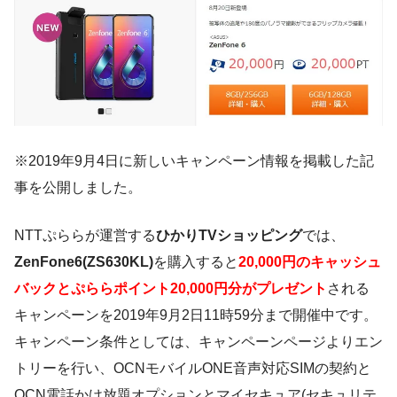
※2019年9月4日に新しいキャンペーン情報を掲載した記
事を公開しました。
NTTぷららが運営する
ひかりTVショッピング
では、
ZenFone6(ZS630KL)
を購入すると
20,000円のキャッシュ
バックとぷららポイント20,000円分がプレゼント
される
キャンペーンを
2019年9月2日11時59分まで
開催中です。
キャンペーン条件としては、
キャンペーンページよりエン
トリーを行い、OCNモバイルONE音声対応SIMの契約と
OCN電話かけ放題オプションとマイセキュア(セキュリテ