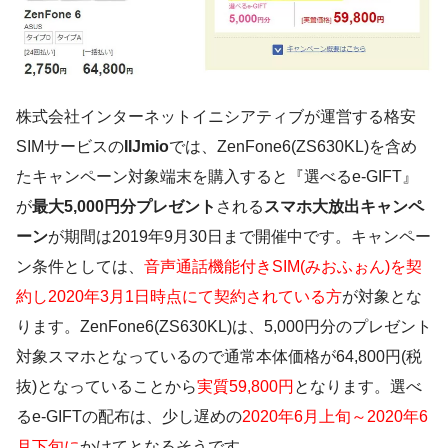
株式会社インターネットイニシアティブが運営する格安
SIMサービスの
IIJmio
では、ZenFone6(ZS630KL)を含め
たキャンペーン対象端末を購入すると
『選べるe-GIFT』
が
最大5,000円分プレゼント
される
スマホ大放出キャンペ
ーン
が期間は
2019年9月30日まで
開催中です。キャンペー
ン条件としては、
音声通話機能付きSIM(みおふぉん)を契
約し2020年3月1日時点にて契約されている方
が対象とな
ります。ZenFone6(ZS630KL)は、5,000円分のプレゼント
対象スマホとなっているので通常本体価格が64,800円(税
抜)となっていることから
実質59,800円
となります。選べ
るe-GIFTの配布は、少し遅めの
2020年6月上旬～2020年6
月下旬に
かけてとなるそうです。