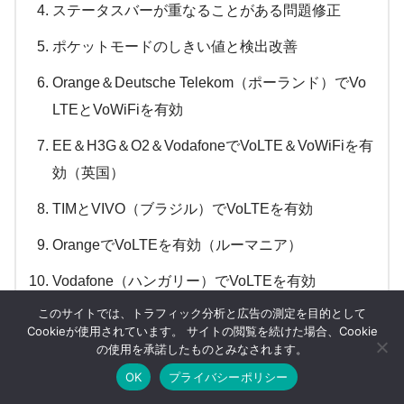
ステータスバーが重なることがある問題修正
ポケットモードのしきい値と検出改善
Orange＆Deutsche Telekom（ポーランド）でVo​​
LTEとVoWiFiを有効
EE＆H3G＆O2＆VodafoneでVoLTE＆VoWiFiを有
効（英国）
TIMとVIVO（ブラジル）でVoLTEを有効
OrangeでVoLTEを有効（ルーマニア）
Vodafone（ハンガリー）でVoLTEを有効
このサイトでは、トラフィック分析と広告の測定を目的として
Cookieが使用されています。 サイトの閲覧を続けた場合、Cookie
の使用を承諾したものとみなされます。
2021年6月7日 30.11.51.57
OK
プライバシーポリシー