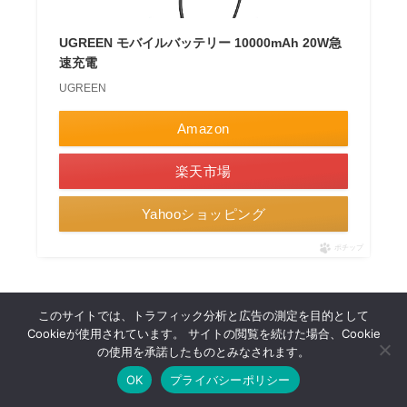
UGREEN モバイルバッテリー 10000mAh 20W急
速充電
UGREEN
Amazon
楽天市場
Yahooショッピング
ポチップ
このサイトでは、トラフィック分析と広告の測定を目的として
UGREENの10000mAhモバイルバッテリ
Cookieが使用されています。 サイトの閲覧を続けた場合、Cookie
の使用を承諾したものとみなされます。
ーのレビューまとめ
OK
プライバシーポリシー