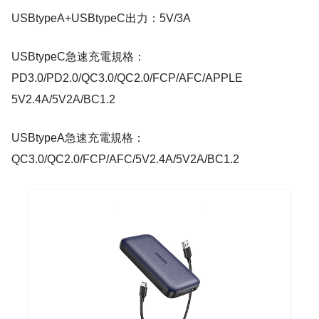
USBtypeA+USBtypeC出力：5V/3A
USBtypeC急速充電規格：
PD3.0/PD2.0/QC3.0/QC2.0/FCP/AFC/APPLE
5V2.4A/5V2A/BC1.2
USBtypeA急速充電規格：
QC3.0/QC2.0/FCP/AFC/5V2.4A/5V2A/BC1.2