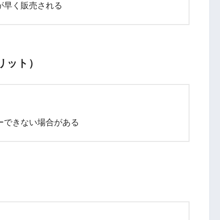
が早く販売される
リット）
ーできない場合がある
）