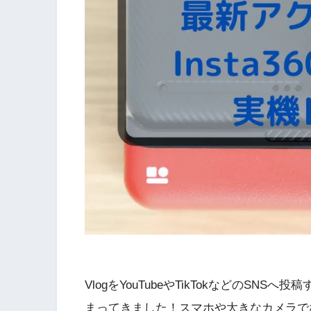
VlogをYouTubeやTikTokなどのS
まってきました！スマホや大きなカメラで