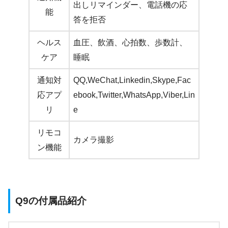
出しリマインダー、電話機の応
能
答を拒否
ヘルス
血圧、飲酒、心拍数、歩数計、
ケア
睡眠
通知対
QQ,WeChat,Linkedin,Skype,Fac
応アプ
ebook,Twitter,WhatsApp,Viber,Lin
リ
e
リモコ
カメラ撮影
ン機能
Q9の付属品紹介