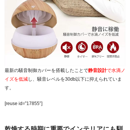
最新の騒音制御カバーを搭載したことで
静音設計
で水滴ノ
イズを低減
し、騒音レベルを30db以下に抑えられていま
す。
[reuse id=”17855″]
乾燥する時期に重要でインテリアにも馴