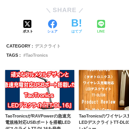
SHARE
ポスト
シェア
はてブ
LINE
CATEGORY :
デスクライト
TAGS :
TaoTronics
TaoTronicsがRAVPowerの急速充
TaoTronicsのワイヤレ
電規格対応USBポートを搭載LED
LEDデスクライトTT-DL0
デスクライトTT-DL16を発売
レビュー